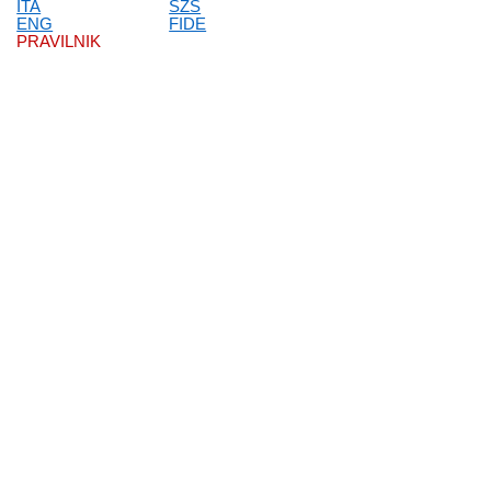
ITA
ŠZS
ENG
FIDE
PRAVILNIK